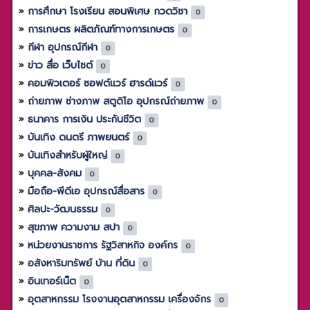
การศึกษา โรงเรียน สอนพิเศษ กวดวิชา
0
การเกษตร ผลิตภัณฑ์ทางการเกษตร
0
กีฬา อุปกรณ์กีฬา
0
ข่าว สื่อ เว็บไซต์
0
คอมพิวเตอร์ ซอฟต์แวร์ ฮารด์แวร์
0
ถ่ายภาพ ช่างภาพ สตูดิโอ อุปกรณ์ถ่ายภาพ
0
ธนาคาร การเงิน ประกันชีวิต
0
บันเทิง ดนตรี ภาพยนตร์
0
บันเทิงสำหรับผู้ใหญ่
0
บุคคล-สังคม
0
มือถือ-พีดีเอ อุปกรณ์สื่อสาร
0
ศิลปะ-วัฒนธรรม
0
สุขภาพ ความงาม สปา
0
หน่วยงานราชการ รัฐวิสาหกิจ องค์กร
0
อสังหาริมทรัพย์ บ้าน ที่ดิน
0
อินเทอร์เน็ต
0
อุตสาหกรรม โรงงานอุตสาหกรรม เครื่องจักร
0