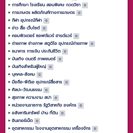
การศึกษา โรงเรียน สอนพิเศษ กวดวิชา
0
การเกษตร ผลิตภัณฑ์ทางการเกษตร
0
กีฬา อุปกรณ์กีฬา
0
ข่าว สื่อ เว็บไซต์
0
คอมพิวเตอร์ ซอฟต์แวร์ ฮารด์แวร์
0
ถ่ายภาพ ช่างภาพ สตูดิโอ อุปกรณ์ถ่ายภาพ
0
ธนาคาร การเงิน ประกันชีวิต
0
บันเทิง ดนตรี ภาพยนตร์
0
บันเทิงสำหรับผู้ใหญ่
0
บุคคล-สังคม
0
มือถือ-พีดีเอ อุปกรณ์สื่อสาร
0
ศิลปะ-วัฒนธรรม
0
สุขภาพ ความงาม สปา
0
หน่วยงานราชการ รัฐวิสาหกิจ องค์กร
0
อสังหาริมทรัพย์ บ้าน ที่ดิน
0
อินเทอร์เน็ต
0
อุตสาหกรรม โรงงานอุตสาหกรรม เครื่องจักร
0