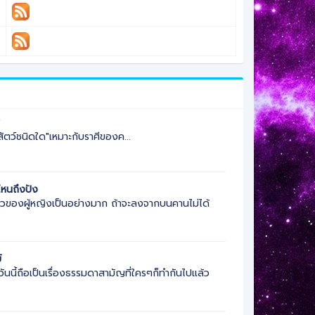
ี
"สัตว์ชนิดใด"เหมาะกับราศีของค...
หนถึงปัง
้ายัวของผู้หญิงเป็นอย่างมาก ถ้าจะลงจากบนคานไม่ได้
์
ันนี้ถือเป็นเรื่องธรรมดาสามัญที่ใครๆก็ทำกันไปแล้ว