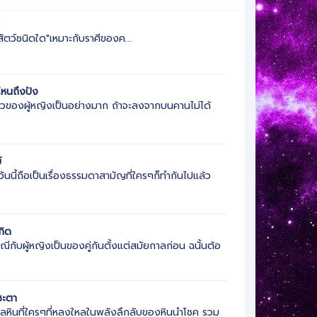
ี
"สัตว์ชนิดใด"เหมาะกับราศีของค...
หนถึงปัง
้ายัวของผู้หญิงเป็นอย่างมาก ถ้าจะลงจากบนคานไม่ได้
์
ันนี้ถือเป็นเรื่องธรรมดาสามัญที่ใครๆก็ทำกันไปแล้ว
กิด
กับผู้หญิงเป็นของคู่กันตั้งแต่สมัยกาลก่อน ฉนั้นต้อ
ชะตา
ลหินที่ใครๆที่หลงใหลในพลังลึกลับของหินนำโชค รวม