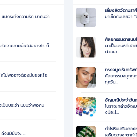
เลี้ยงสัตว์ตามราศ
ม้กระทั้งความรัก มากันว่า
มาเช็คกันเลยว่า..
ศัลยกรรมตาแบบไ
ตาเป็นเสน่ห์ที่เย
รักจากลายมือได้อย่างไร ก็
ด้วยเล...
ทรงจมูกเรับทรัพย
ามรักไม่พออาจต้องมีของหรือ
ศัลยกรรมจมูกทุกว
ทุกวัน...
อัญมณีประจำวันเ
สั่งเป็นประจำ แบบว่าพอกิน
โบราณกล่าวอัญมณี
งมีอะไ...
น
กำไรหินเสริมดวง
งแม้มันจะ ...
เสริมดวงชะตากำไ