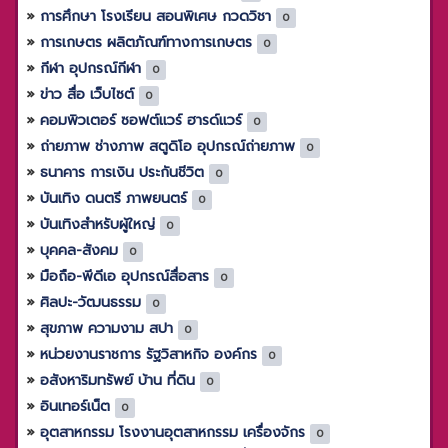
การศึกษา โรงเรียน สอนพิเศษ กวดวิชา
0
การเกษตร ผลิตภัณฑ์ทางการเกษตร
0
กีฬา อุปกรณ์กีฬา
0
ข่าว สื่อ เว็บไซต์
0
คอมพิวเตอร์ ซอฟต์แวร์ ฮารด์แวร์
0
ถ่ายภาพ ช่างภาพ สตูดิโอ อุปกรณ์ถ่ายภาพ
0
ธนาคาร การเงิน ประกันชีวิต
0
บันเทิง ดนตรี ภาพยนตร์
0
บันเทิงสำหรับผู้ใหญ่
0
บุคคล-สังคม
0
มือถือ-พีดีเอ อุปกรณ์สื่อสาร
0
ศิลปะ-วัฒนธรรม
0
สุขภาพ ความงาม สปา
0
หน่วยงานราชการ รัฐวิสาหกิจ องค์กร
0
อสังหาริมทรัพย์ บ้าน ที่ดิน
0
อินเทอร์เน็ต
0
อุตสาหกรรม โรงงานอุตสาหกรรม เครื่องจักร
0