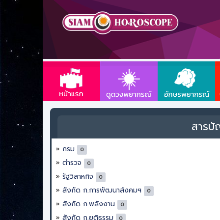
สารบั
กรม
0
ตำรวจ
0
รัฐวิสาหกิจ
0
สังกัด ก.การพัฒนาสังคมฯ
0
สังกัด ก.พลังงาน
0
สังกัด ก.ยุติธรรม
0