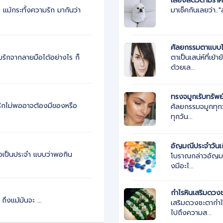
เลี้ยงสัตว์ตามราศ
ม้กระทั้งความรัก มากันว่า
มาเช็คกันเลยว่า..
ศัลยกรรมตาแบบไ
ตาเป็นเสน่ห์ที่เย
รักจากลายมือได้อย่างไร ก็
ด้วยเล...
ทรงจมูกเรับทรัพย
ามรักไม่พออาจต้องมีของหรือ
ศัลยกรรมจมูกทุกว
ทุกวัน...
อัญมณีประจำวันเ
สั่งเป็นประจำ แบบว่าพอกิน
โบราณกล่าวอัญมณี
งมีอะไ...
น
กำไรหินเสริมดวง
งแม้มันจะ ...
เสริมดวงชะตากำไ
ไปถึงความส...