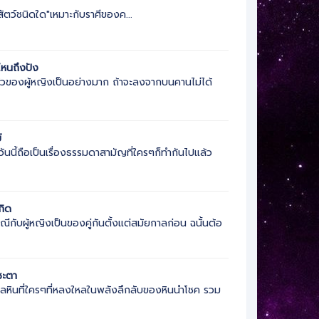
ี
"สัตว์ชนิดใด"เหมาะกับราศีของค...
หนถึงปัง
้ายัวของผู้หญิงเป็นอย่างมาก ถ้าจะลงจากบนคานไม่ได้
์
ันนี้ถือเป็นเรื่องธรรมดาสามัญที่ใครๆก็ทำกันไปแล้ว
กิด
กับผู้หญิงเป็นของคู่กันตั้งแต่สมัยกาลก่อน ฉนั้นต้อ
ชะตา
ลหินที่ใครๆที่หลงใหลในพลังลึกลับของหินนำโชค รวม