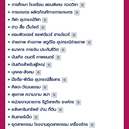
การศึกษา โรงเรียน สอนพิเศษ กวดวิชา
0
การเกษตร ผลิตภัณฑ์ทางการเกษตร
0
กีฬา อุปกรณ์กีฬา
0
ข่าว สื่อ เว็บไซต์
0
คอมพิวเตอร์ ซอฟต์แวร์ ฮารด์แวร์
0
ถ่ายภาพ ช่างภาพ สตูดิโอ อุปกรณ์ถ่ายภาพ
0
ธนาคาร การเงิน ประกันชีวิต
0
บันเทิง ดนตรี ภาพยนตร์
0
บันเทิงสำหรับผู้ใหญ่
0
บุคคล-สังคม
0
มือถือ-พีดีเอ อุปกรณ์สื่อสาร
0
ศิลปะ-วัฒนธรรม
0
สุขภาพ ความงาม สปา
0
หน่วยงานราชการ รัฐวิสาหกิจ องค์กร
0
อสังหาริมทรัพย์ บ้าน ที่ดิน
0
อินเทอร์เน็ต
0
อุตสาหกรรม โรงงานอุตสาหกรรม เครื่องจักร
0