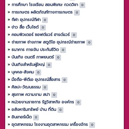
การศึกษา โรงเรียน สอนพิเศษ กวดวิชา
0
การเกษตร ผลิตภัณฑ์ทางการเกษตร
0
กีฬา อุปกรณ์กีฬา
0
ข่าว สื่อ เว็บไซต์
0
คอมพิวเตอร์ ซอฟต์แวร์ ฮารด์แวร์
0
ถ่ายภาพ ช่างภาพ สตูดิโอ อุปกรณ์ถ่ายภาพ
0
ธนาคาร การเงิน ประกันชีวิต
0
บันเทิง ดนตรี ภาพยนตร์
0
บันเทิงสำหรับผู้ใหญ่
0
บุคคล-สังคม
0
มือถือ-พีดีเอ อุปกรณ์สื่อสาร
0
ศิลปะ-วัฒนธรรม
0
สุขภาพ ความงาม สปา
0
หน่วยงานราชการ รัฐวิสาหกิจ องค์กร
0
อสังหาริมทรัพย์ บ้าน ที่ดิน
0
อินเทอร์เน็ต
0
อุตสาหกรรม โรงงานอุตสาหกรรม เครื่องจักร
0