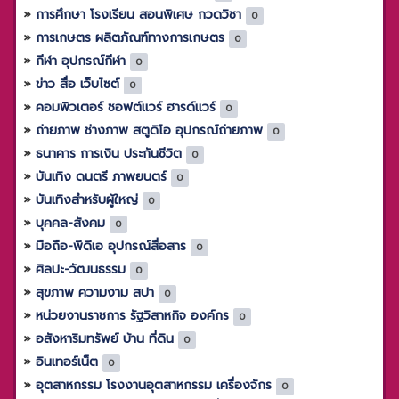
การศึกษา โรงเรียน สอนพิเศษ กวดวิชา
0
การเกษตร ผลิตภัณฑ์ทางการเกษตร
0
กีฬา อุปกรณ์กีฬา
0
ข่าว สื่อ เว็บไซต์
0
คอมพิวเตอร์ ซอฟต์แวร์ ฮารด์แวร์
0
ถ่ายภาพ ช่างภาพ สตูดิโอ อุปกรณ์ถ่ายภาพ
0
ธนาคาร การเงิน ประกันชีวิต
0
บันเทิง ดนตรี ภาพยนตร์
0
บันเทิงสำหรับผู้ใหญ่
0
บุคคล-สังคม
0
มือถือ-พีดีเอ อุปกรณ์สื่อสาร
0
ศิลปะ-วัฒนธรรม
0
สุขภาพ ความงาม สปา
0
หน่วยงานราชการ รัฐวิสาหกิจ องค์กร
0
อสังหาริมทรัพย์ บ้าน ที่ดิน
0
อินเทอร์เน็ต
0
อุตสาหกรรม โรงงานอุตสาหกรรม เครื่องจักร
0