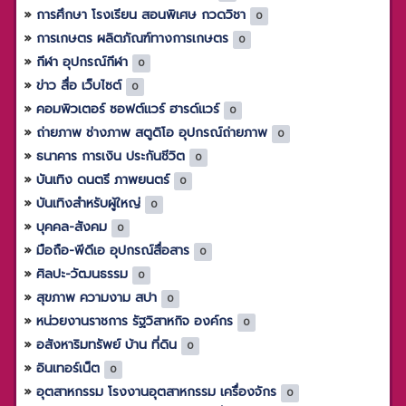
การศึกษา โรงเรียน สอนพิเศษ กวดวิชา
0
การเกษตร ผลิตภัณฑ์ทางการเกษตร
0
กีฬา อุปกรณ์กีฬา
0
ข่าว สื่อ เว็บไซต์
0
คอมพิวเตอร์ ซอฟต์แวร์ ฮารด์แวร์
0
ถ่ายภาพ ช่างภาพ สตูดิโอ อุปกรณ์ถ่ายภาพ
0
ธนาคาร การเงิน ประกันชีวิต
0
บันเทิง ดนตรี ภาพยนตร์
0
บันเทิงสำหรับผู้ใหญ่
0
บุคคล-สังคม
0
มือถือ-พีดีเอ อุปกรณ์สื่อสาร
0
ศิลปะ-วัฒนธรรม
0
สุขภาพ ความงาม สปา
0
หน่วยงานราชการ รัฐวิสาหกิจ องค์กร
0
อสังหาริมทรัพย์ บ้าน ที่ดิน
0
อินเทอร์เน็ต
0
อุตสาหกรรม โรงงานอุตสาหกรรม เครื่องจักร
0