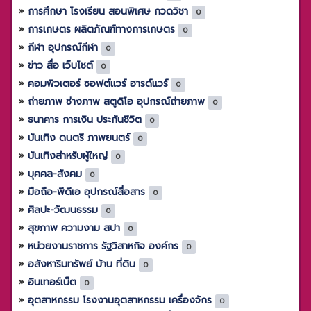
การศึกษา โรงเรียน สอนพิเศษ กวดวิชา
0
การเกษตร ผลิตภัณฑ์ทางการเกษตร
0
กีฬา อุปกรณ์กีฬา
0
ข่าว สื่อ เว็บไซต์
0
คอมพิวเตอร์ ซอฟต์แวร์ ฮารด์แวร์
0
ถ่ายภาพ ช่างภาพ สตูดิโอ อุปกรณ์ถ่ายภาพ
0
ธนาคาร การเงิน ประกันชีวิต
0
บันเทิง ดนตรี ภาพยนตร์
0
บันเทิงสำหรับผู้ใหญ่
0
บุคคล-สังคม
0
มือถือ-พีดีเอ อุปกรณ์สื่อสาร
0
ศิลปะ-วัฒนธรรม
0
สุขภาพ ความงาม สปา
0
หน่วยงานราชการ รัฐวิสาหกิจ องค์กร
0
อสังหาริมทรัพย์ บ้าน ที่ดิน
0
อินเทอร์เน็ต
0
อุตสาหกรรม โรงงานอุตสาหกรรม เครื่องจักร
0